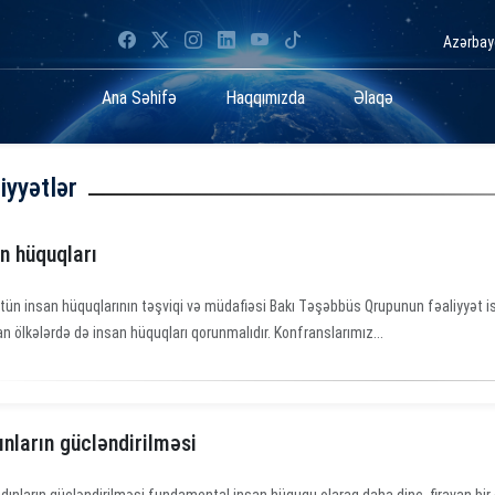
Azərba
Ana Səhifə
Haqqımızda
Əlaqə
iyyətlər
n hüquqları
tün insan hüquqlarının təşviqi və müdafiəsi Bakı Təşəbbüs Qrupunun fəaliyyət ist
an ölkələrdə də insan hüquqları qorunmalıdır. Konfranslarımız...
nların gücləndirilməsi