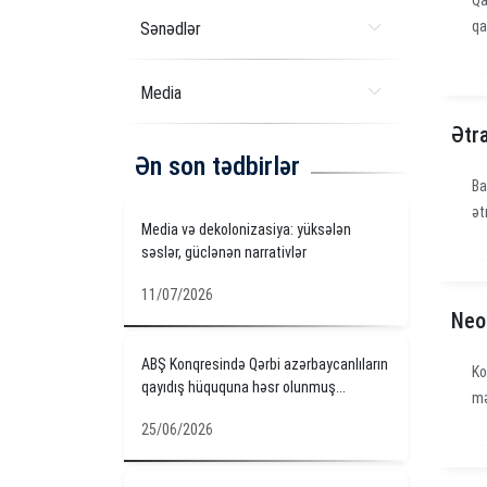
Qa
qa
Sənədlər
Media
Ətr
Ən son tədbirlər
Ba
ət
Media və dekolonizasiya: yüksələn
səslər, güclənən narrativlər
11/07/2026
Neo
ABŞ Konqresində Qərbi azərbaycanlıların
Ko
qayıdış hüququna həsr olunmuş...
mə
25/06/2026