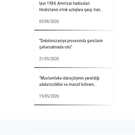
İyun 1984, Amritsar hadisələri:
Hindistanın etnik azlıqlara qarşı tran...
03/06/2026
“Dekolonizasiya prosesində gənclərin
şəhərsalmada rolu”
21/05/2026
“Müstəmləkə idarəçiliyinin yaratdığı
ədalətsizliklər və mənzil böhranı...
19/05/2026