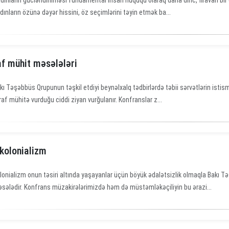
dınların gücləndirilməsi fundamental insan hüququ olaraq daha dinc, firavan bir 
dınların özünə dəyər hissini, öz seçimlərini təyin etmək ba...
af mühit məsələləri
kı Təşəbbüs Qrupunun təşkil etdiyi beynəlxalq tədbirlərdə təbii sərvətlərin istisma
raf mühitə vurduğu ciddi ziyan vurğulanır. Konfranslar z...
kolonializm
lonializm onun təsiri altında yaşayanlar üçün böyük ədalətsizlik olmaqla Bakı 
sələdir. Konfrans müzakirələrimizdə həm də müstəmləkəçiliyin bu ərazi...