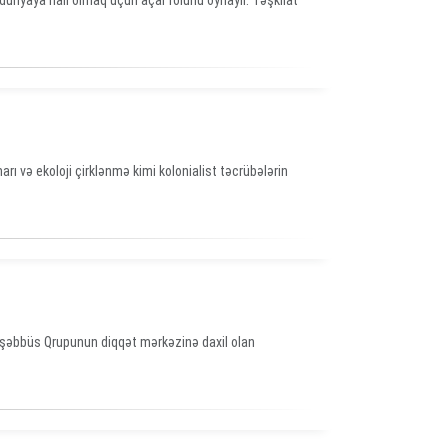
dünyaya nail olmaq üçün açar rolunu oynayır. Təşkilat
rı və ekoloji çirklənmə kimi kolonialist təcrübələrin
Təşəbbüs Qrupunun diqqət mərkəzinə daxil olan