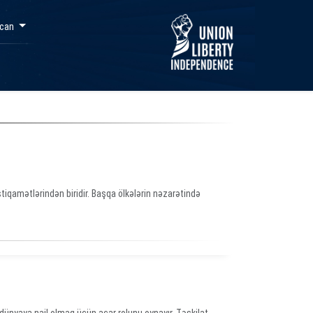
ycan
iqamətlərindən biridir. Başqa ölkələrin nəzarətində