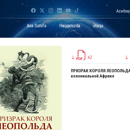
Azərba
Ana Səhifə
Haqqımızda
Əlaqə
AZ
ПРИЗРАК КОРОЛЯ ЛЕОПОЛЬДА: 
колониальной Африке