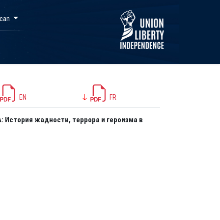
ycan
EN
FR
История жадности, террора и героизма в