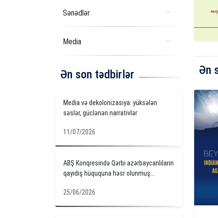
Sənədlər
Media
Ən 
Ən son tədbirlər
Media və dekolonizasiya: yüksələn
səslər, güclənən narrativlər
11/07/2026
ABŞ Konqresində Qərbi azərbaycanlıların
qayıdış hüququna həsr olunmuş...
25/06/2026