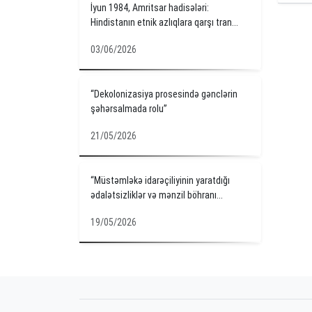
İyun 1984, Amritsar hadisələri:
Hindistanın etnik azlıqlara qarşı tran...
03/06/2026
“Dekolonizasiya prosesində gənclərin
şəhərsalmada rolu”
21/05/2026
“Müstəmləkə idarəçiliyinin yaratdığı
ədalətsizliklər və mənzil böhranı...
19/05/2026