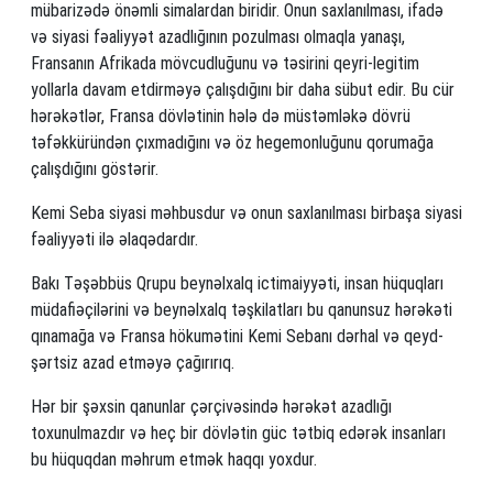
mübarizədə önəmli simalardan biridir. Onun saxlanılması, ifadə
və siyasi fəaliyyət azadlığının pozulması olmaqla yanaşı,
Fransanın Afrikada mövcudluğunu və təsirini qeyri-legitim
yollarla davam etdirməyə çalışdığını bir daha sübut edir. Bu cür
hərəkətlər, Fransa dövlətinin hələ də müstəmləkə dövrü
təfəkküründən çıxmadığını və öz hegemonluğunu qorumağa
çalışdığını göstərir.
Kemi Seba siyasi məhbusdur və onun saxlanılması birbaşa siyasi
fəaliyyəti ilə əlaqədardır.
Bakı Təşəbbüs Qrupu beynəlxalq ictimaiyyəti, insan hüquqları
müdafiəçilərini və beynəlxalq təşkilatları bu qanunsuz hərəkəti
qınamağa və Fransa hökumətini Kemi Sebanı dərhal və qeyd-
şərtsiz azad etməyə çağırırıq.
Hər bir şəxsin qanunlar çərçivəsində hərəkət azadlığı
toxunulmazdır və heç bir dövlətin güc tətbiq edərək insanları
bu hüquqdan məhrum etmək haqqı yoxdur.