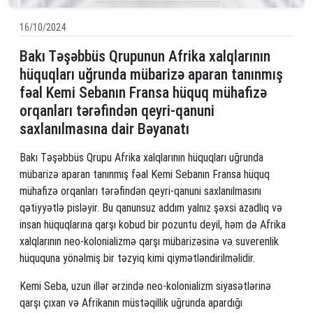
16/10/2024
Bakı Təşəbbüs Qrupunun Afrika xalqlarının
hüquqları uğrunda mübarizə aparan tanınmış
fəal Kemi Sebanın Fransa hüquq mühafizə
orqanları tərəfindən qeyri-qanuni
saxlanılmasına dair Bəyanatı
Bakı Təşəbbüs Qrupu Afrika xalqlarının hüquqları uğrunda
mübarizə aparan tanınmış fəal Kemi Sebanın Fransa hüquq
mühafizə orqanları tərəfindən qeyri-qanuni saxlanılmasını
qətiyyətlə pisləyir. Bu qanunsuz addım yalnız şəxsi azadlıq və
insan hüquqlarına qarşı kobud bir pozuntu deyil, həm də Afrika
xalqlarının neo-kolonializmə qarşı mübarizəsinə və suverenlik
hüququna yönəlmiş bir təzyiq kimi qiymətləndirilməlidir.
Kemi Seba, uzun illər ərzində neo-kolonializm siyasətlərinə
qarşı çıxan və Afrikanın müstəqillik uğrunda apardığı