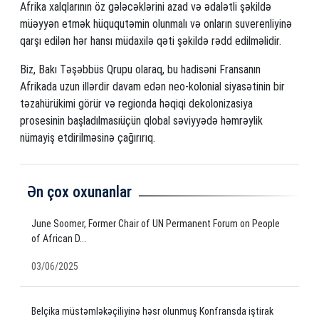
Afrika xalqlarının öz gələcəklərini azad və ədalətli şəkildə
müəyyən etmək hüququtəmin olunmalı və onların suverenliyinə
qarşı edilən hər hansı müdaxilə qəti şəkildə rədd edilməlidir.
Biz, Bakı Təşəbbüs Qrupu olaraq, bu hadisəni Fransanın
Afrikada uzun illərdir davam edən neo-kolonial siyasətinin bir
təzahürükimi görür və regionda həqiqi dekolonizasiya
prosesinin başladılmasıüçün qlobal səviyyədə həmrəylik
nümayiş etdirilməsinə çağırırıq.
Ən çox oxunanlar
June Soomer, Former Chair of UN Permanent Forum on People
of African D...
03/06/2025
Belçika müstəmləkəçiliyinə həsr olunmuş Konfransda iştirak